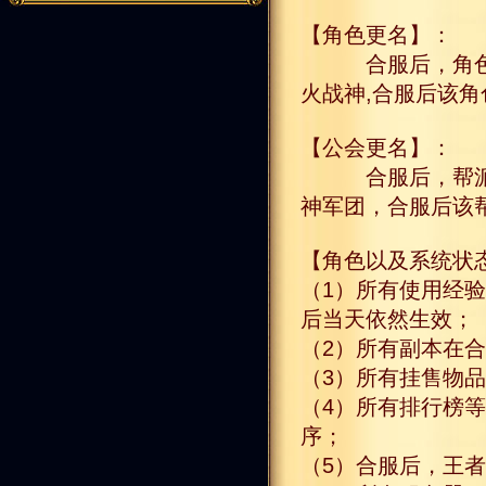
【角色更名】：
合服后，角色名
火战神,合服后该角
【公会更名】：
合服后，帮派名
神军团，合服后该
【角色以及系统状
（1）所有使用经
后当天依然生效；
（2）所有副本在
（3）所有挂售物
（4）所有排行榜
序；
（5）合服后，王