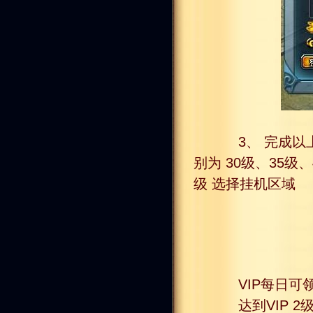
3、 完成以上
别为 30级、35级
级 选择挂机区域
VIP每日可
达到VIP 2